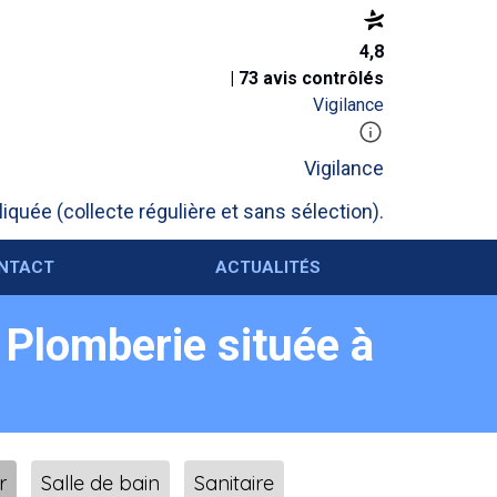
4,8
| 73 avis contrôlés
Vigilance
Vigilance
iquée (collecte régulière et sans sélection).
NTACT
ACTUALITÉS
r Plomberie située à
r
Salle de bain
Sanitaire