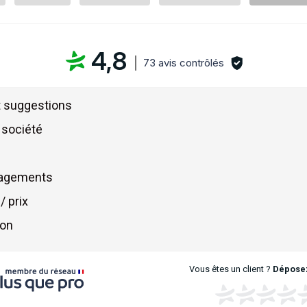
4,8
73 avis contrôlés
t suggestions
a société
gagements
/ prix
on
Vous êtes un client ?
Déposez