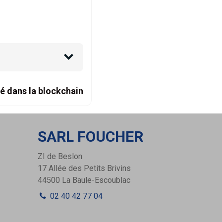
é dans la blockchain
SARL FOUCHER
ZI de Beslon
17 Allée des Petits Brivins
44500
La Baule-Escoublac
02 40 42 77 04